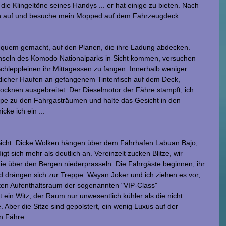
r die Klingeltöne seines Handys ... er hat einige zu bieten. Nach 
ch auf und besuche mein Mopped auf dem Fahrzeugdeck.
quem gemacht, auf den Planen, die ihre Ladung abdecken. 
nseln des Komodo Nationalparks in Sicht kommen, versuchen 
chleppleinen ihr Mittagessen zu fangen. Innerhalb weniger 
tlicher Haufen an gefangenem Tintenfisch auf dem Deck, 
rocknen ausgebreitet. Der Dieselmotor der Fähre stampft, ich 
ppe zu den Fahrgasträumen und halte das Gesicht in den 
cke ich ein ...
Sicht. Dicke Wolken hängen über dem Fährhafen Labuan Bajo, 
t sich mehr als deutlich an. Vereinzelt zucken Blitze, wir 
die über den Bergen niederprasseln. Die Fahrgäste beginnen, ihr 
ängen sich zur Treppe. Wayan Joker und ich ziehen es vor, 
rten Aufenthaltsraum der sogenannten "VIP-Class" 
st ein Witz, der Raum nur unwesentlich kühler als die nicht 
. Aber die Sitze sind gepolstert, ein wenig Luxus auf der 
en Fähre.