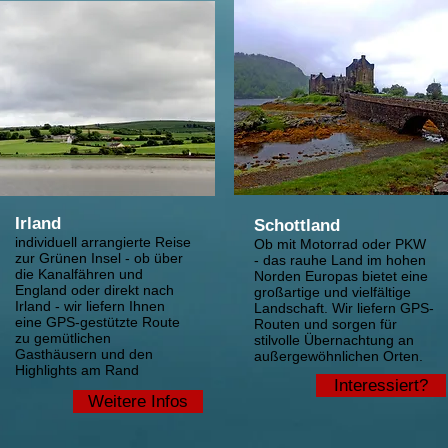
Irland
Schottland
individuell arrangierte Reise
Ob mit Motorrad oder PKW
zur Grünen Insel - ob über
- das rauhe Land im hohen
die Kanalfähren und
Norden Europas bietet eine
England oder direkt nach
großartige und vielfältige
Irland - wir liefern Ihnen
Landschaft. Wir liefern GPS-
eine GPS-gestützte Route
Routen und sorgen für
zu gemütlichen
stilvolle Übernachtung an
Gasthäusern und den
außergewöhnlichen Orten.
Highlights am Rand
Interessiert?
Weitere Infos