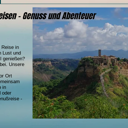
reisen - Genuss und Abenteuer
 Reise in
h Lust und
ll genießen?
abei. Unsere
or Ort
gemeinsam
 in
d oder
nußreise -